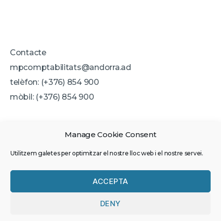
Contacte
mpcomptabilitats@andorra.ad
telèfon: (+376) 854 900
mòbil: (+376) 854 900
Manage Cookie Consent
Utilitzem galetes per optimitzar el nostre lloc web i el nostre servei.
© 2026
MP Comptabilitats –
Assessorament comptable, fiscal i
ACCEPTA
empresarial
DENY
Privacy Policy